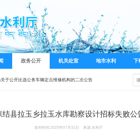
闻
政务公开
机关处室
地市水利
下
局关于公开比选公务车辆定点维修机构的二次公告
026年水利工程系列职称评审申报工作的通知
执法裁量权基准（2026年）（征求意见稿）》意见的函
琼结县拉玉乡拉玉水库勘察设计招标失败公
发布时间:2025年07月31日
来源:水利厅