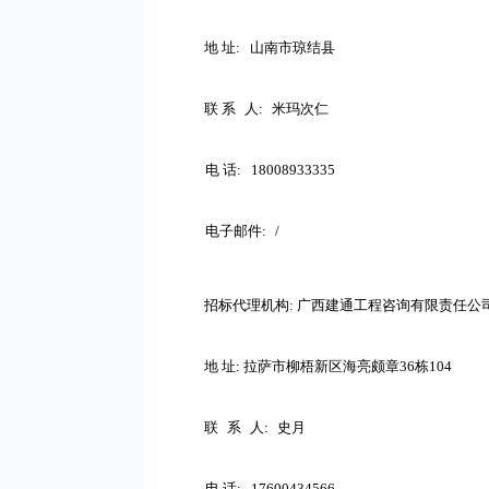
地
址
:
山南市琼结县
联
系
人
:
米玛次仁
电
话
:
18008933335
电子邮件
:
/
招标代理机构
: 广西建通工程咨询有限责任公
地
址
: 拉萨市柳梧新区海亮颇章36栋104
联
系
人
:
史月
电
话
:
17600434566