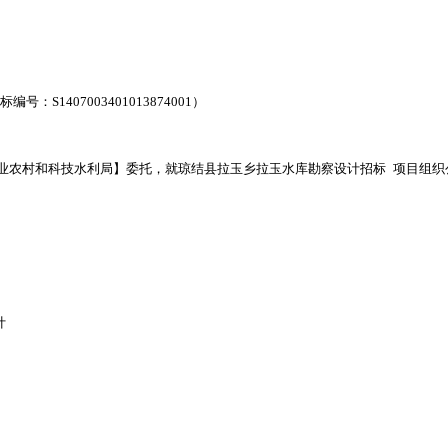
标编号：
S1407003401013874001）
业农村和科技水利局】委托，就琼结县拉玉乡拉玉
水库勘察设计招标
项目组织
计