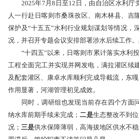
2025年7月8日至12日，
由自治区水利厅
人一行赴
日喀则市桑珠孜区
、
南木林县
、吉
保护
及“十五五”水利行业规划谋划
等
情况，
况
，
并召开专题会议安排部署涉水后续工作。
“十四五”以来，日喀则市累计落实水利投
工程全面完工
并实现并网发电
，
满拉灌区续
及配套灌区、康卓水库顺利完成导截流，东嘎
作用显著，河湖管理初见成效。
同时，
调研
组
也发现当前存在
四个方面
纳水库前期手续未完成；
二是
生态整改不到位
况；
三是
供水保障薄弱，高海拔地区供水不稳