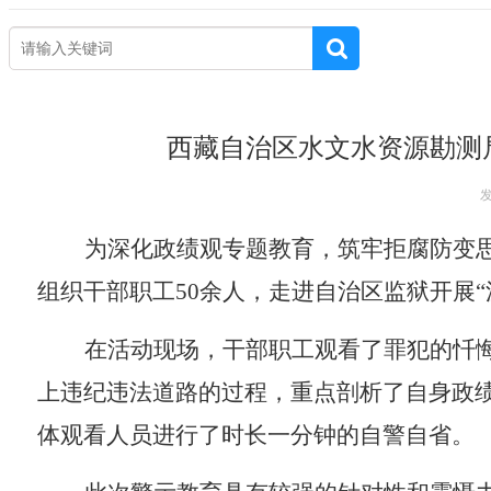
西藏自治区水文水资源勘测局关于公开比选公务车辆定点维修机
当前位置：
首页
>
水利新闻
>
水利要闻
西藏自治区水利厅关于开展2026年水利工程系列职称评审申报
西藏自治区水文水资源勘测
发
为深化政绩观专题教育，筑牢拒腐防变
组织干部职工50余人，走进自治区监狱开展“
在活动现场，干部职工观看了罪犯的忏悔
上违纪违法道路的过程，重点剖析了自身政
体观看人员进行了时长一分钟的自警自省。