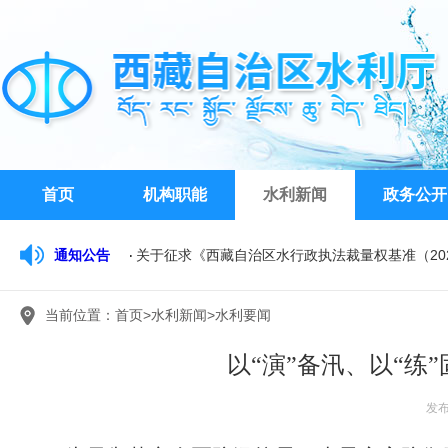
首页
机构职能
水利新闻
政务公开
通知公告
关于征求《西藏自治区水行政执法裁量权基准（20
西藏自治区水文水资源勘测局关于公开比选公务车
当前位置：
首页
>
水利新闻
>
水利要闻
西藏自治区水利厅关于开展2026年水利工程系列
以“演”备汛、以“练
发布